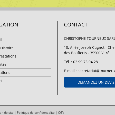
GATION
CONTACT
CHRISTOPHE TOURNEUX SAR
il
10, Allée Joseph Cugnot - Ch
Histoire
des Boufforts - 35500 Vitré
restations
Tél. :
02 99 75 04 28
ités
E-mail :
secretariat@tourneuxs
ations
ct
DEMANDEZ UN DEVIS
lan de site
|
Politique de confidentialité
|
CGV